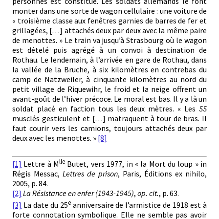
personnes est constitué. Les soldats allemands le font
monter dans une sorte de wagon cellulaire : une voiture de
« troisième classe aux fenêtres garnies de barres de fer et
grillagées, […] attachés deux par deux avec la même paire
de menottes. » Le train va jusqu’à Strasbourg où le wagon
est dételé puis agrégé à un convoi à destination de
Rothau. Le lendemain, à l’arrivée en gare de Rothau, dans
la vallée de la Bruche, à six kilomètres en contrebas du
camp de Natzweiler, à cinquante kilomètres au nord du
petit village de Riquewihr, le froid et la neige offrent un
avant-goût de l’hiver précoce. Le moral est bas. Il y a là un
soldat placé en faction tous les deux mètres. « Les
SS
musclés gesticulent et […] matraquent à tour de bras. Il
faut courir vers les camions, toujours attachés deux par
deux avec les menottes. »
[8]
lle
[1]
Lettre à M
Butet, vers 1977, in « la Mort du loup » in
Régis Messac,
Lettres de prison
, Paris, Éditions ex nihilo,
2005, p. 84.
[2]
La Résistance en enfer (1943-1945)
,
op. cit.
, p. 63.
e
[3]
La date du 25
anniversaire de l’armistice de 1918 est à
forte connotation symbolique. Elle ne semble pas avoir