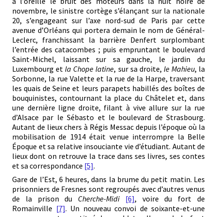
à l’oreille le bruit des moteurs dans la nuit noire de
novembre, le sinistre cortège s’élançant sur la nationale
20, s’engageant sur l’axe nord-sud de Paris par cette
avenue d’Orléans qui portera demain le nom de Général-
Leclerc, franchissant la barrière Denfert surplombant
l’entrée des catacombes ; puis empruntant le boulevard
Saint-Michel, laissant sur sa gauche, le jardin du
Luxembourg et
la Chope latine
, sur sa droite,
le Mahieu
, la
Sorbonne, la rue Valette et la rue de la Harpe, traversant
les quais de Seine et leurs parapets habillés des boîtes de
bouquinistes, contournant la place du Châtelet et, dans
une dernière ligne droite, filant à vive allure sur la rue
d’Alsace par le Sébasto et le boulevard de Strasbourg.
Autant de lieux chers à Régis Messac depuis l’époque où la
mobilisation de 1914 était venue interrompre la Belle
Époque et sa relative insouciante vie d’étudiant. Autant de
lieux dont on retrouve la trace dans ses livres, ses contes
et sa correspondance
[5]
.
Gare de l’Est, 6 heures, dans la brume du petit matin. Les
prisonniers de Fresnes sont regroupés avec d’autres venus
de la prison du
Cherche-Midi
[6]
, voire du fort de
Romainville
[7]
. Un nouveau convoi de soixante-et-une