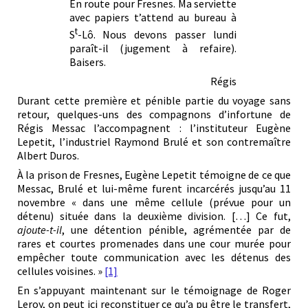
En route pour Fresnes. Ma serviette
avec papiers t’attend au bureau à
t
S
-Lô. Nous devons passer lundi
paraît-il (jugement à refaire).
Baisers.
Régis
Durant cette première et pénible partie du voyage sans
retour, quelques-uns des compagnons d’infortune de
Régis Messac l’accompagnent : l’instituteur Eugène
Lepetit, l’industriel Raymond Brulé et son contremaître
Albert Duros.
À la prison de Fresnes, Eugène Lepetit témoigne de ce que
Messac, Brulé et lui-même furent incarcérés jusqu’au 11
novembre « dans une même cellule (prévue pour un
détenu) située dans la deuxième division. […] Ce fut,
ajoute-t-il
, une détention pénible, agrémentée par de
rares et courtes promenades dans une cour murée pour
empêcher toute communication avec les détenus des
cellules voisines. »
[1]
En s’appuyant maintenant sur le témoignage de Roger
Leroy, on peut ici reconstituer ce qu’a pu être le transfert,