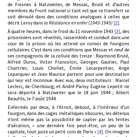
de Fresnes à Natzweiler, de Messac, Brulé et d’autres
membres du Front national si tant est que ce transfert se
soit déroulé dans des conditions analogues à celles que
décrit Leroy dans
la Résistance en enfer (1943-1945)
[2]
.
À
quatre heures
, dans le froid du 11 novembre 1943
[3]
, des
prisonniers sont réveillés, rassemblés et conduit dans une
cour de la prison où les attend un convoi de fourgons
cellulaires. C’est dans ces conditions que Messac et neuf de
ses compagnons de la cellule des treize : Raymond Brulé,
Alfred Duros, Victor Francolon, Georges Gautier, Paul
Chartrier, Louis Chollet, Émile Lecarpentier, Ange
Leparquier et Jean Maurice partent
pour une destination
qui leur est inconnue
. Avec eux, deux instituteurs : Marcel
Leclerc, de Cherbourg, et André Parisy.
Eugène Lepetit
ne
sera déporté à Natzweiler que le 18 juin 1944 ; Albert
Beaufils
, le
7 août 1944
.
Enfermés par deux, à l’étroit, debout, à l’intérieur d’un
fourgon, dans des cages métalliques obscures, les détenus
n’ont même pas la possibilité de capter par les fentes
d’aération, « une dernière fois peut-être, un peu de la
capitale, tout juste un petit coin de Paris »
[4]
. On imagine