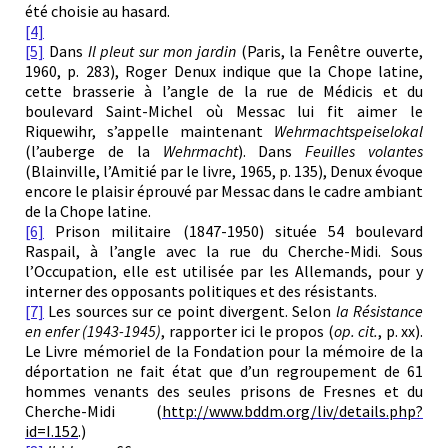
été choisie au hasard.
[4]
[5]
Dans
Il pleut sur mon jardin
(Paris, la Fenêtre ouverte,
1960, p. 283), Roger Denux indique que la Chope latine,
cette brasserie à l’angle de la rue de Médicis et du
boulevard Saint-Michel où Messac lui fit aimer le
Riquewihr, s’appelle maintenant
Wehrmachtspeiselokal
(l’auberge de la
Wehrmacht
). Dans
Feuilles volantes
(Blainville, l’Amitié par le livre, 1965, p. 135), Denux évoque
encore le plaisir éprouvé par Messac dans le cadre ambiant
de la Chope latine.
[6]
Prison militaire (1847-1950) située 54 boulevard
Raspail, à l’angle avec la rue du Cherche-Midi. Sous
l’Occupation, elle est utilisée par les Allemands, pour y
interner des opposants politiques et des résistants.
[7]
Les sources sur ce point divergent. Selon
la Résistance
en enfer (1943-1945)
, rapporter ici le propos (
op. cit.
, p. xx).
Le Livre mémoriel de la Fondation pour la mémoire de la
déportation ne fait état que d’un regroupement de 61
hommes venants des seules prisons de Fresnes et du
Cherche-Midi (
http://www.bddm.org/liv/details.php?
id=I.152
.)