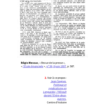
Régis Messac
, « Revue de la presse »,
«
l’École émancipée
»,
n° 36, 6 juin 1937
, p. 587.
2.
Voir à ce propos :
Jean Sagnes
,
Politique et
syndicalisme en
Languedoc, l'Hérault
durant l'Entre-deux-
guerres
,
Centre d'histoire