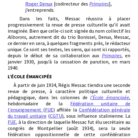
Roger Denux
[codirecteur des
Primaires
],
j’entreprends.
Dans les faits, Messac réussira à placer
progressivement la revue de presse culturelle qu’il avait
imaginée. Bien que celle-ci soit signée du nom collectif
les
Aliborons
, autrement dit du trio Bonissel, Denux, Messac,
ce dernier en sera, à quelques fragments près, le rédacteur
unique. Ce sont ses textes, les siens, qui sont ici rapportés,
depuis le début de sa collaboration aux
Primaires
, en
janvier 1930, jusqu’à la cessation de parution, en mars
1940.
L’ÉCOLE ÉMANCIPÉE
À partir de juin 1934, Régis Messac tiendra une seconde
revue de presse, à caractère politique culturelle et
pédagogique, dans les colonnes de
l’École émancipée
,
hebdomadaire de la
Fédération unitaire de
l'enseignement
(
FUE
) affiliée la
Confédération générale
du travail unitaire
(
CGTU
), sous influence stalinienne. La
FUE,
à la direction de laquelle Messac fut élu secrétaire au
congrès de Montpellier (août 1934), sera la seule
fédération oppositionnelle de cette confédération