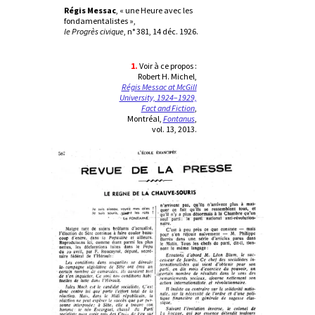
Régis Messac
, « une Heure avec les
fondamentalistes »,
le Progrès civique
, n° 381, 14 déc. 1926.
1.
Voir à ce propos :
Robert H. Michel,
Régis Messac at McGill
University, 1924–1929,
Fact and Fiction
,
Montréal,
Fontanus
,
vol. 13, 2013.