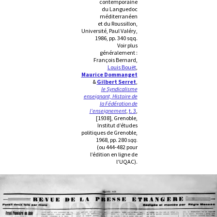
contemporaine
du Languedoc
méditerranéen
et du Roussillon,
Université, Paul Valéry,
1986, pp. 340 sqq.
Voir plus
généralement :
François Bernard,
Louis Bouët
,
Maurice Dommanget
&
Gilbert Serret
,
le Syndicalisme
enseignant, Histoire de
la Fédération de
l’enseignement
,
t. 3
,
[1938], Grenoble,
Institut d’études
politiques de Grenoble,
1968, pp. 280
sqq
.
(ou 444-482 pour
l’édition en ligne de
l’UQAC).