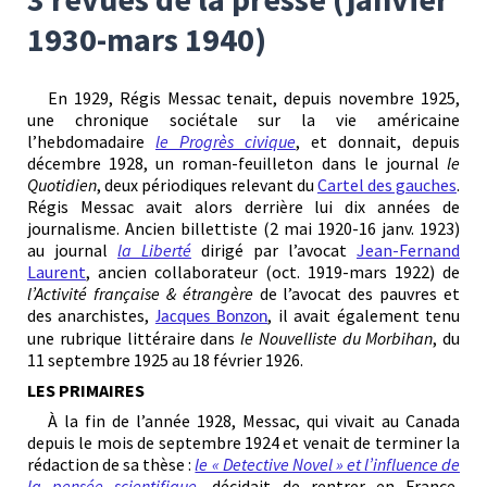
1930-mars 1940)
En 1929,
Régis Messac tenait, depuis novembre 1925,
une chronique sociétale sur la vie américaine
l’hebdomadaire
le Progrès civique
, et donnait, depuis
décembre 1928, un roman-feuilleton dans le journal
le
Quotidien
, deux périodiques relevant du
Cartel des gauches
.
Régis Messac avait alors derrière lui dix années de
journalisme. Ancien billettiste (2 mai 1920-16 janv. 1923)
au journal
la Liberté
dirigé par l’avocat
Jean-Fernand
Laurent
, ancien collaborateur (oct. 1919-mars 1922) de
l’Activité française & étrangère
de l’avocat des pauvres et
des anarchistes,
, il avait également tenu
Jacques Bonzon
une rubrique littéraire dans
le
Nouvelliste du Morbihan
, du
11 septembre 1925 au 18 février 1926.
LES PRIMAIRES
À la fin de l’année 1928, Messac, qui vivait au Canada
depuis le mois de septembre 1924 et venait de terminer la
rédaction de sa thèse :
le « Detective Novel » et l’influence de
la pensée scientifique
, décidait de rentrer en France,