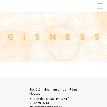
Société des amis de Régis
Messac
e
71, rue de Tolbiac, Paris XIII
07 82 69 25 13
amis@regis-messac.fr