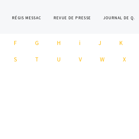
RÉGIS MESSAC
REVUE DE PRESSE
JOURNAL DE Q.
F
G
H
i
J
K
S
T
U
V
W
X