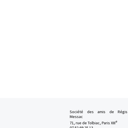
Société des amis de Régis
Messac
e
71, rue de Tolbiac, Paris XIII
07 82 69 25 13