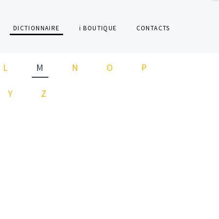
DICTIONNAIRE
i BOUTIQUE
CONTACTS
L
M
N
O
P
Y
Z