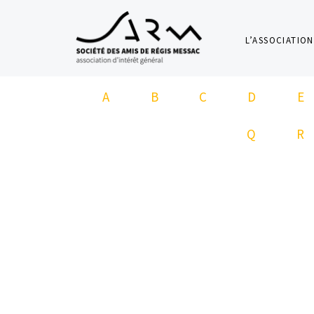
L’ASSOCIATION
A
B
C
D
E
Q
R