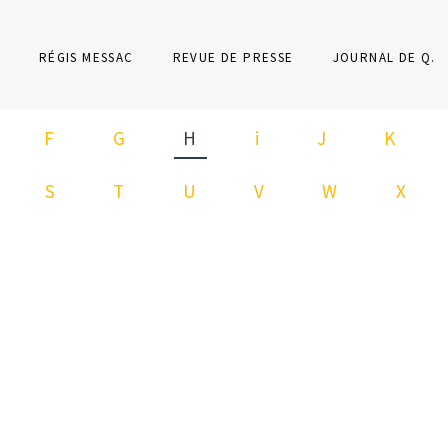
RÉGIS MESSAC
REVUE DE PRESSE
JOURNAL DE Q.
F
G
H
i
J
K
S
T
U
V
W
X