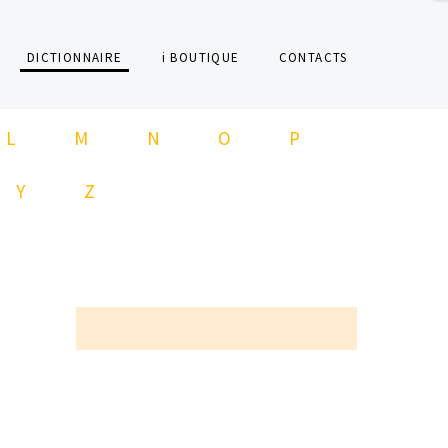
DICTIONNAIRE
i BOUTIQUE
CONTACTS
L
M
N
O
P
Y
Z