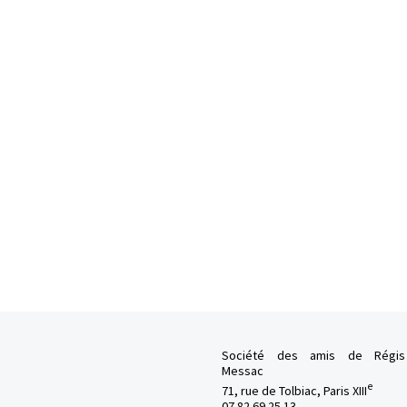
Société des amis de Régis
Messac
e
71, rue de Tolbiac, Paris XIII
07 82 69 25 13