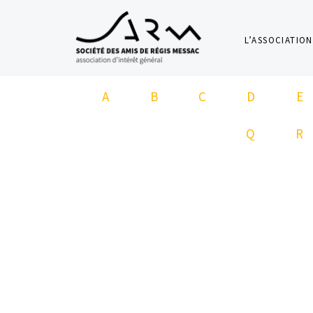
L’ASSOCIATION
A
B
C
D
E
Q
R